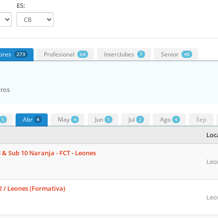
ES:
ores
Profesional
Interclubes
Senior
273
64
7
48
tros
Abr
May
Jun
Jul
Ago
Sep
5
4
4
5
2
4
Loc
8 & Sub 10 Naranja - FCT - Leones
Leo
 2 / Leones (Formativa)
Leo