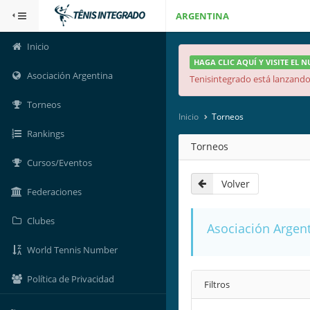
ARGENTINA
Inicio
HAGA CLIC AQUÍ Y VISITE EL 
Asociación Argentina
Tenisintegrado está lanzando 
Torneos
Inicio
Torneos
Rankings
Torneos
Cursos/Eventos
Volver
Federaciones
Clubes
Asociación Argent
World Tennis Number
Política de Privacidad
Filtros