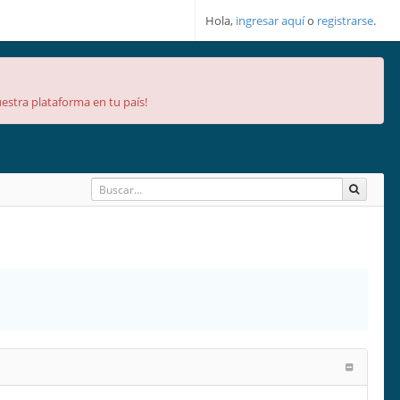
Hola,
ingresar aquí
o
registrarse
.
estra plataforma en tu país!