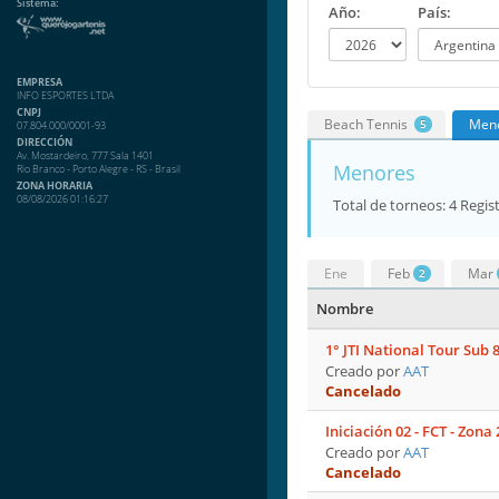
Sistema:
Año:
País:
EMPRESA
INFO ESPORTES LTDA
CNPJ
Beach Tennis
Men
5
07.804.000/0001-93
DIRECCIÓN
Av. Mostardeiro, 777 Sala 1401
Menores
Rio Branco - Porto Alegre - RS - Brasil
ZONA HORARIA
08/08/2026 01:16:27
Total de torneos: 4 Regis
Ene
Feb
Mar
2
Nombre
1° JTI National Tour Sub 
Creado por
AAT
Cancelado
Iniciación 02 - FCT - Zona
Creado por
AAT
Cancelado